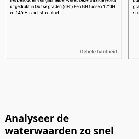
het behouden van glashelder water. Deze waarde wordt
bui
uitgedrukt in Duitse graden (dH°) Een GH tussen 12°dH
gr
en 14°dH is het streefdoel
str
Gehele hardheid
Analyseer de
waterwaarden zo snel